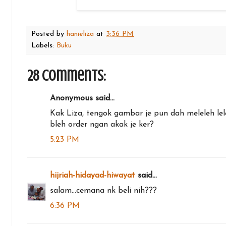
Posted by
hanieliza
at
3:36 PM
Labels:
Buku
28 comments:
Anonymous said...
Kak Liza, tengok gambar je pun dah meleleh leleh
bleh order ngan akak je ker?
5:23 PM
hijriah-hidayad-hiwayat
said...
salam...cemana nk beli nih???
6:36 PM