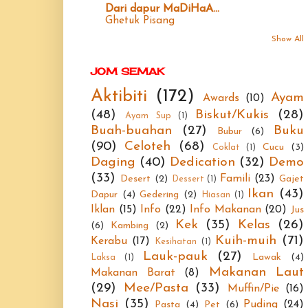
Dari dapur MaDiHaA...
Ghetuk Pisang
Show All
JOM SEMAK
Aktibiti
(172)
Ayam
Awards
(10)
(48)
Biskut/Kukis
(28)
Ayam Sup
(1)
Buah-buahan
(27)
Buku
Bubur
(6)
(90)
Celoteh
(68)
Cucu
(3)
Coklat
(1)
Daging
(40)
Dedication
(32)
Demo
(33)
Famili
(23)
Desert
(2)
Gajet
Dessert
(1)
Ikan
(43)
Dapur
(4)
Gedering
(2)
Hiasan
(1)
Iklan
(15)
Info
(22)
Info Makanan
(20)
Jus
Kek
(35)
Kelas
(26)
(6)
Kambing
(2)
Kuih-muih
(71)
Kerabu
(17)
Kesihatan
(1)
Lauk-pauk
(27)
Lawak
(4)
Laksa
(1)
Makanan Laut
Makanan Barat
(8)
(29)
Mee/Pasta
(33)
Muffin/Pie
(16)
Nasi
(35)
Puding
(24)
Pasta
(4)
Pet
(6)