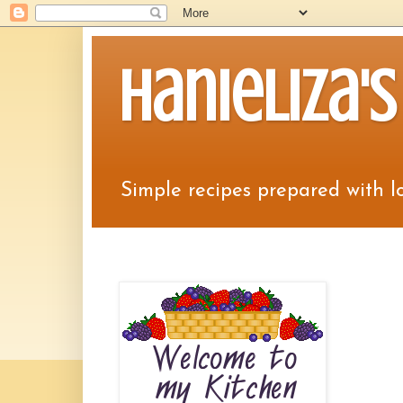
Hanieliza'
Simple recipes prepared with lov